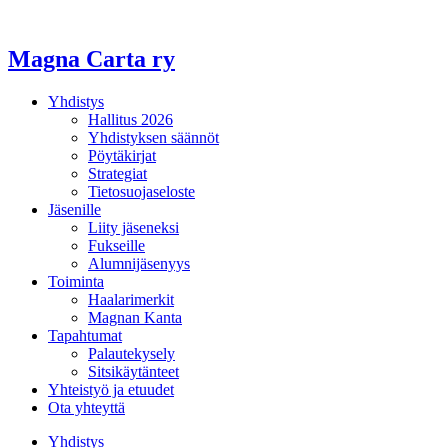
Magna Carta ry
Yhdistys
Hallitus 2026
Yhdistyksen säännöt
Pöytäkirjat
Strategiat
Tietosuojaseloste
Jäsenille
Liity jäseneksi
Fukseille
Alumnijäsenyys
Toiminta
Haalarimerkit
Magnan Kanta
Tapahtumat
Palautekysely
Sitsikäytänteet
Yhteistyö ja etuudet
Ota yhteyttä
Yhdistys