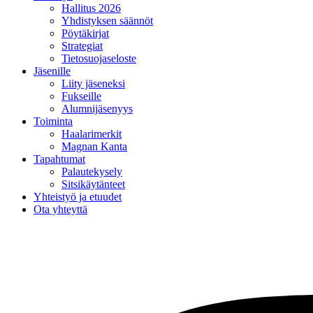
Hallitus 2026
Yhdistyksen säännöt
Pöytäkirjat
Strategiat
Tietosuojaseloste
Jäsenille
Liity jäseneksi
Fukseille
Alumnijäsenyys
Toiminta
Haalarimerkit
Magnan Kanta
Tapahtumat
Palautekysely
Sitsikäytänteet
Yhteistyö ja etuudet
Ota yhteyttä