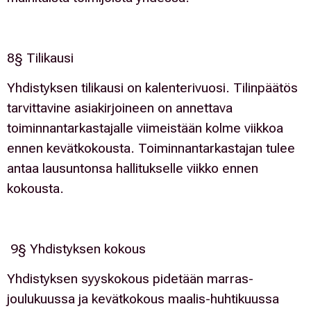
8§ Tilikausi
Yhdistyksen tilikausi on kalenterivuosi. Tilinpäätös
tarvittavine asiakirjoineen on annettava
toiminnantarkastajalle viimeistään kolme viikkoa
ennen kevätkokousta. Toiminnantarkastajan tulee
antaa lausuntonsa hallitukselle viikko ennen
kokousta.
9§ Yhdistyksen kokous
Yhdistyksen syyskokous pidetään marras-
joulukuussa ja kevätkokous maalis-huhtikuussa