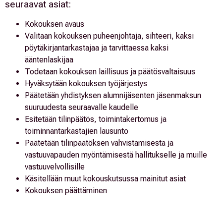
seuraavat asiat:
Kokouksen avaus
Valitaan kokouksen puheenjohtaja, sihteeri, kaksi
pöytäkirjantarkastajaa ja tarvittaessa kaksi
ääntenlaskijaa
Todetaan kokouksen laillisuus ja päätösvaltaisuus
Hyväksytään kokouksen työjärjestys
Päätetään yhdistyksen alumnijäsenten jäsenmaksun
suuruudesta seuraavalle kaudelle
Esitetään tilinpäätös, toimintakertomus ja
toiminnantarkastajien lausunto
Päätetään tilinpäätöksen vahvistamisesta ja
vastuuvapauden myöntämisestä hallitukselle ja muille
vastuuvelvollisille
Käsitellään muut kokouskutsussa mainitut asiat
Kokouksen päättäminen