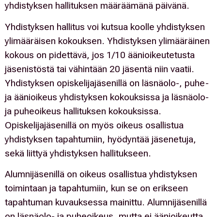
yhdistyksen hallituksen määräämänä päivänä.
Yhdistyksen hallitus voi kutsua koolle yhdistyksen
ylimääräisen kokouksen. Yhdistyksen ylimääräinen
kokous on pidettävä, jos 1/10 äänioikeutetusta
jäsenistöstä tai vähintään 20 jäsentä niin vaatii.
Yhdistyksen opiskelijajäsenillä on läsnäolo-, puhe-
ja äänioikeus yhdistyksen kokouksissa ja läsnäolo-
ja puheoikeus hallituksen kokouksissa.
Opiskelijajäsenillä on myös oikeus osallistua
yhdistyksen tapahtumiin, hyödyntää jäsenetuja,
sekä liittyä yhdistyksen hallitukseen.
Alumnijäsenillä on oikeus osallistua yhdistyksen
toimintaan ja tapahtumiin, kun se on erikseen
tapahtuman kuvauksessa mainittu. Alumnijäsenillä
on läsnäolo- ja puheoikeus, mutta ei äänioikeutta