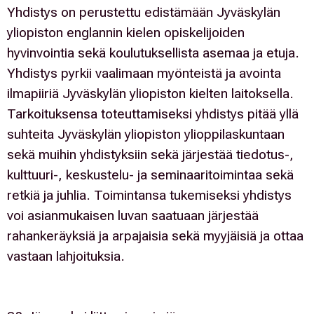
Yhdistys on perustettu edistämään Jyväskylän
yliopiston englannin kielen opiskelijoiden
hyvinvointia sekä koulutuksellista asemaa ja etuja.
Yhdistys pyrkii vaalimaan myönteistä ja avointa
ilmapiiriä Jyväskylän yliopiston kielten laitoksella.
Tarkoituksensa toteuttamiseksi yhdistys pitää yllä
suhteita Jyväskylän yliopiston ylioppilaskuntaan
sekä muihin yhdistyksiin sekä järjestää tiedotus-,
kulttuuri-, keskustelu- ja seminaaritoimintaa sekä
retkiä ja juhlia. Toimintansa tukemiseksi yhdistys
voi asianmukaisen luvan saatuaan järjestää
rahankeräyksiä ja arpajaisia sekä myyjäisiä ja ottaa
vastaan lahjoituksia.