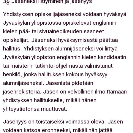
3§ Jäseneksi liittyminen ja jäsenyys
Yhdistyksen opiskelijajäseneksi voidaan hyväksyä
Jyväskylän yliopistossa opiskelevat englannin
kielen pää- tai sivuaineoikeuden saaneet
opiskelijat. Jäseneksi hyväksymisestä päättää
hallitus. Yhdistyksen alumnijäseneksi voi liittyä
Jyväskylän yliopiston englannin kielen kandidaatin
tai maisterin tutkinto-ohjelmasta valmistunut
henkilö, jonka hallituksen kokous hyväksyy
alumnijäseneksi. Jäsenistä pidetään
jäsenrekisteriä. Jäsen on velvollinen ilmoittamaan
yhdistyksen hallitukselle, mikäli hänen
yhteystietonsa muuttuvat.
Jäsenyys on toistaiseksi voimassa oleva. Jäsen
voidaan katsoa eronneeksi, mikäli hän jättää