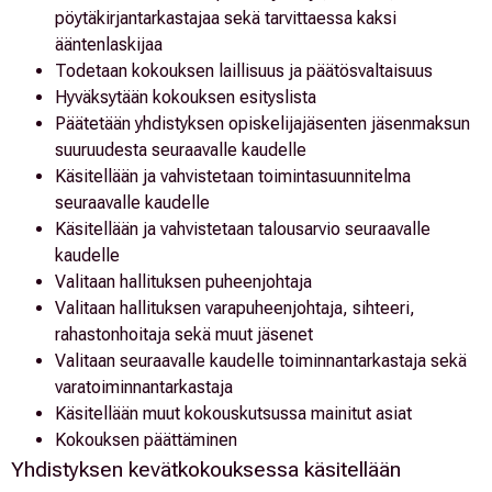
pöytäkirjantarkastajaa sekä tarvittaessa kaksi
ääntenlaskijaa
Todetaan kokouksen laillisuus ja päätösvaltaisuus
Hyväksytään kokouksen esityslista
Päätetään yhdistyksen opiskelijajäsenten jäsenmaksun
suuruudesta seuraavalle kaudelle
Käsitellään ja vahvistetaan toimintasuunnitelma
seuraavalle kaudelle
Käsitellään ja vahvistetaan talousarvio seuraavalle
kaudelle
Valitaan hallituksen puheenjohtaja
Valitaan hallituksen varapuheenjohtaja, sihteeri,
rahastonhoitaja sekä muut jäsenet
Valitaan seuraavalle kaudelle toiminnantarkastaja sekä
varatoiminnantarkastaja
Käsitellään muut kokouskutsussa mainitut asiat
Kokouksen päättäminen
Yhdistyksen kevätkokouksessa käsitellään