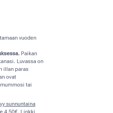
istamaan vuoden
uksessa.
Paikan
kanasi. Luvassa on
 illan paras
n ovat
, mummosi tai
tyy
sunnuntaina
e 4,50€. Linkki