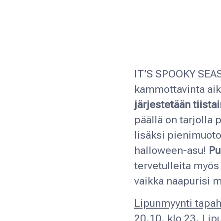
IT’S SPOOKY SEA
kammottavinta aik
järjestetään
tiista
päällä on tarjolla
lisäksi pienimuoto
halloween-asu!
Pu
tervetulleita myös
vaikka naapurisi 
Lipunmyynti tapa
20.10. klo 23
.
Lipu