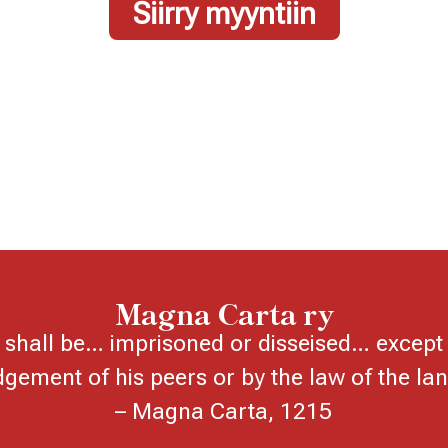
Siirry myyntiin
Magna Carta ry
shall be… imprisoned or disseised… except 
dgement of his peers or by the law of the lan
– Magna Carta, 1215