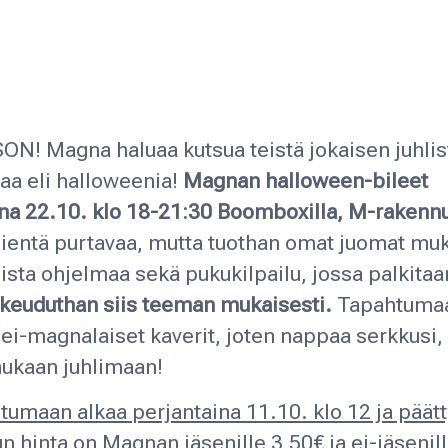
SON!
Magna haluaa kutsua teistä jokaisen juhl
aa eli halloweenia!
Magnan halloween-bileet
ina 22.10. klo 18-21:30
Boomboxilla, M-rakenn
 pientä purtavaa, mutta tuothan omat juomat mu
ista ohjelmaa sekä pukukilpailu, jossa palkitaan
keuduthan siis teeman mukaisesti.
Tapahtumaa
 ei-magnalaiset kaverit, joten nappaa serkkusi
mukaan juhlimaan!
htumaan alkaa
perjantaina 11.10. klo 12
ja päät
n hinta on Magnan jäsenille 3,50€ ja ei-jäsenill