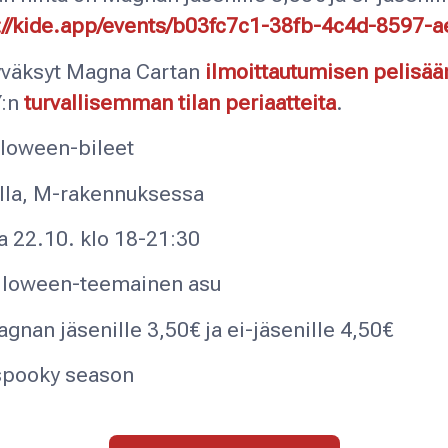
://kide.app/events/b03fc7c1-38fb-4c4d-8597
yväksyt Magna Cartan
ilmoittautumisen pelisää
Y:n
turvallisemman tilan periaatteita
.
loween-bileet
la, M-rakennuksessa
na 22.10. klo 18-21:30
lloween-teemainen asu
an jäsenille 3,50€ ja ei-jäsenille 4,50€
 spooky season