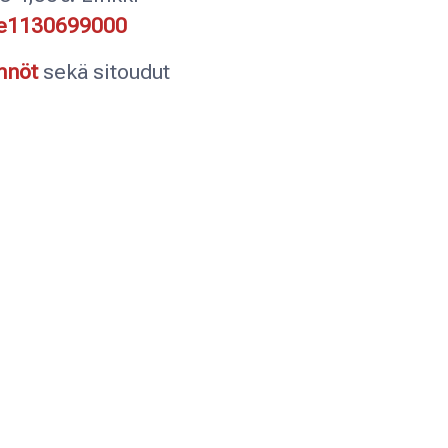
-ae1130699000
nnöt
sekä sitoudut