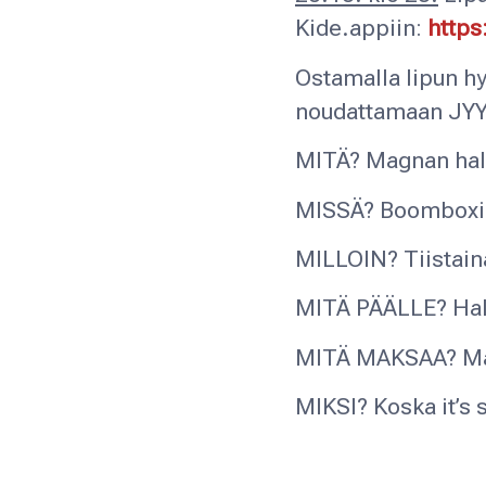
Kide.appiin:
https
Ostamalla lipun h
noudattamaan JY
MITÄ? Magnan hal
MISSÄ? Boomboxil
MILLOIN?
Tiistai
MITÄ PÄÄLLE? Ha
MITÄ MAKSAA? Magn
MIKSI? Koska it’s