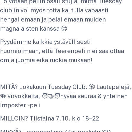
Toivotaan peliin osallistujia, mutta Tuesday
clubiin voi myös totta kai tulla vapaasti
hengailemaan ja pelailemaan muiden
magnalaisten kanssa 😊
Pyydämme kaikkia ystävällisesti
huomioimaan, että Teerenpeliin ei saa ottaa
omia juomia eikä ruokia mukaan!
MITÄ? Lokakuun Tuesday Club; 🎲 Lautapelejä,
🍻 virvokkeita, 🧑‍🤝‍🧑hyvää seuraa & yhteinen
Imposter -peli
MILLOIN? Tiistaina 7.10. klo 18–22
MISSÄ? Teerenpelissä (Kauppakatu 32)